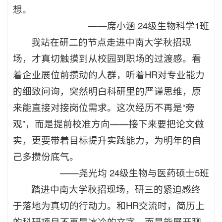
想。
——
席小涵 24级生物科学1班
我站在研二的节点走进中南大学秋招现
场，才真切触摸到从校园到职场的过渡感。看
着企业展位前攒动的人群，听着HR对专业能力
的细致问询，突然明白科研里的严谨思维，原
来能直接对接岗位需求。这次经历不再是“旁
观”，而是提前校准方向——接下来要把论文做
实，更要带着目标提升实践能力，为明年的自
己多攒份底气。
——
尧光均 24级生物与医药硕士5班
踏进中南大学秋招现场，研三的紧迫感终
于落地为真切的行动力。和HR交流时，简历上
的科研项目不再是冰冷的文字，而是能展开聊