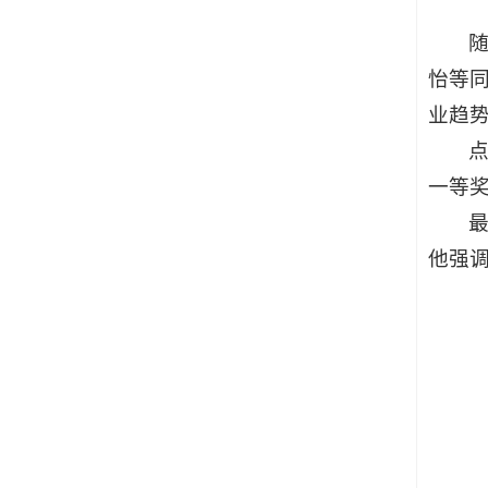
怡等
业趋
一等
他强