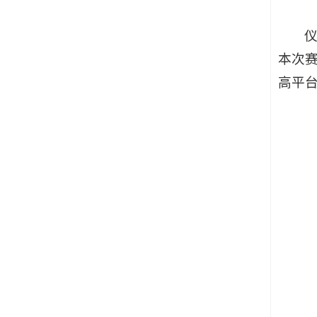
本次
高平