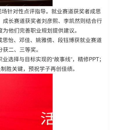
现场针对性点评指导。就业赛道获奖者成思
；成长赛道获奖者刘彦熙、李凯然则结合行
度为他们完善职业规划提供建议。
成思怡、邓佳、姚雅倩、段钰博获就业赛道
分获二、三等奖。
业选择与目标实现的“故事线”，精修PPT；
是制胜关键，预祝学子再创佳绩。