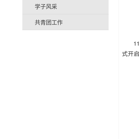
学子风采
共青团工作
1
式开