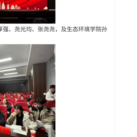
厚强、尧光均、张尧尧，及生态环境学院孙