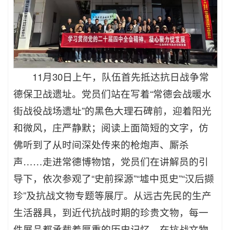
11月30日上午，队伍首先抵达抗日战争常
德保卫战遗址。党员们站在写着“常德会战暖水
街战役战场遗址”的黑色大理石碑前，迎着阳光
和微风，庄严静默；阅读上面简短的文字，仿
佛听到了从时间深处传来的枪炮声、厮杀
声……走进常德博物馆，党员们在讲解员的引
导下，依次参观了“史前探源”“墟中觅史”“汉后撷
珍”及抗战文物专题等展厅。从远古先民的生产
生活器具，到近代抗战时期的珍贵文物，每一
件展品都承载着厚重的历史记忆。在抗战文物