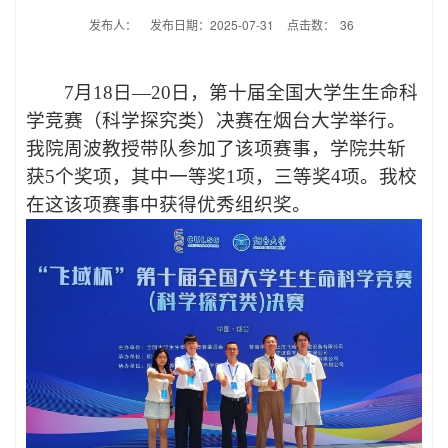
发布人：
发布日期：2025-07-31
点击数：
36
7
月
18
日
—20
日，第十届全国大学生生命科
学竞赛（科学探究类）决赛在烟台大学举行。
我院周波教授带队参加了该项赛事，学院共斩
获
5
个奖项，其中一等奖
1
项，三等奖
4
项。我校
在这该项赛事中获得优秀组织奖。