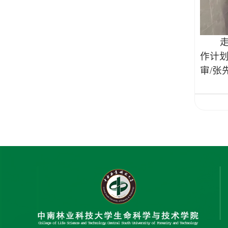
走访
作计划
审/张