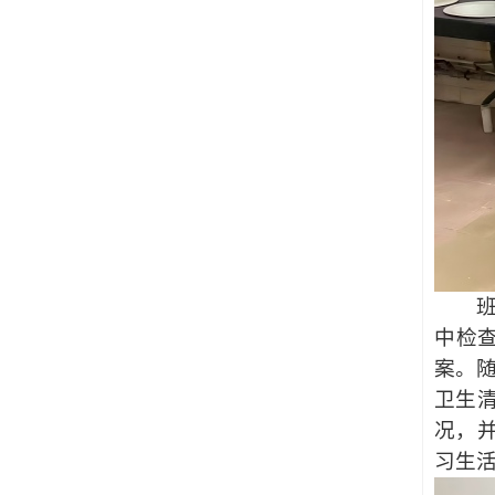
中检
案。
卫生
况，
习生