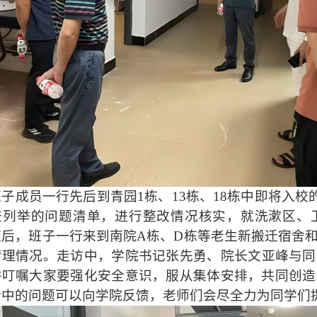
班子成员一行先后到青园
1栋、13栋、18栋中即将入校
查列举的问题清单，进行整改情况核实，就洗漱区、
随后，班子一行来到南院A栋、D栋等老生新搬迁宿舍
清理情况。
走访中，学院书记张先勇、院长文亚峰与同
并叮嘱大家要强化安全意识，服从集体安排，共同创造
活中的问题可以向学院反馈，老师们会尽全力为同学们