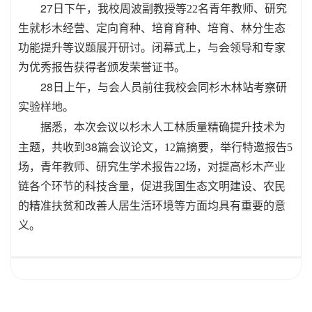
27
日下午，我校周波副教授等
22
名青年教师、研究
生就杉木经营、定向育种、培育育种、培育、林分生态
功能提升等议题展开研讨。闭幕式上，与会领导和专家
为优秀报告获得者颁发荣誉证书。
28
日上午，与会人员前往我校会同杉木林站考察研
实验样地。
据悉，本次会议以杉木人工林质量精确提升技术为
38
主题，共收到
篇会议论文，
12
篇摘要，举行特邀报告
5
场，青年教师、研究生学术报告
22
场，对提高杉木产业
链各个环节的科技含量，促进我国生态文明建设、农民
的精准扶贫和改善人居生活环境等方面均具有重要的意
义。